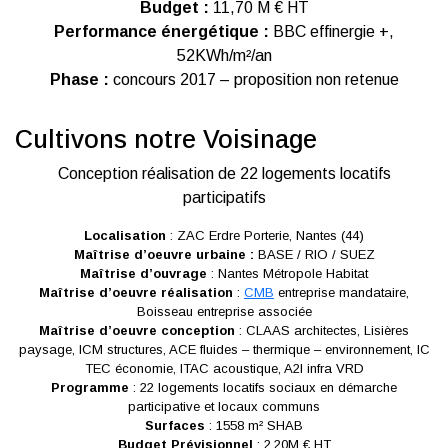
Budget :
11,70 M € HT
Performance énergétique :
BBC effinergie +,
52KWh/m²/an
Phase :
concours 2017 – proposition non retenue
Cultivons notre Voisinage
Conception réalisation de 22 logements locatifs
participatifs
Localisation
: ZAC Erdre Porterie, Nantes (44)
Maîtrise d’oeuvre urbaine :
BASE / RIO / SUEZ
Maîtrise d’ouvrage
: Nantes Métropole Habitat
Maîtrise d’oeuvre réalisation
:
CMB
entreprise mandataire,
Boisseau entreprise associée
Maîtrise d’oeuvre conception
: CLAAS architectes, Lisières
paysage, ICM structures, ACE fluides – thermique – environnement, IC
TEC économie, ITAC acoustique, A2I infra VRD
Programme
: 22 logements locatifs sociaux en démarche
participative et locaux communs
Surfaces
: 1558 m² SHAB
Budget Prévisionnel
: 2,20M € HT