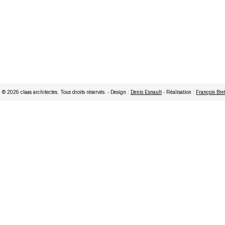
© 2026 claas architectes. Tous droits réservés. - Design :
Denis Esnault
- Réalisation :
François Bre