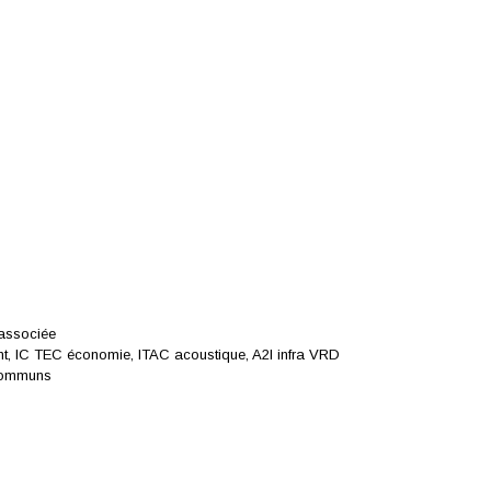
 associée
nt, IC TEC économie, ITAC acoustique, A2I infra VRD
 communs