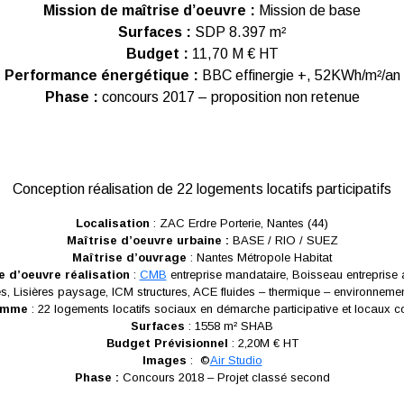
Mission de maîtrise d’oeuvre :
Mission de base
Surfaces :
SDP 8.397 m²
Budget :
11,70 M € HT
Performance énergétique :
BBC effinergie +, 52KWh/m²/an
Phase :
concours 2017 – proposition non retenue
Conception réalisation de 22 logements locatifs participatifs
Localisation
: ZAC Erdre Porterie, Nantes (44)
Maîtrise d’oeuvre urbaine :
BASE / RIO / SUEZ
Maîtrise d’ouvrage
: Nantes Métropole Habitat
e d’oeuvre réalisation
:
CMB
entreprise mandataire, Boisseau entreprise
s, Lisières paysage, ICM structures, ACE fluides – thermique – environneme
amme
: 22 logements locatifs sociaux en démarche participative et locaux
Surfaces
: 1558 m² SHAB
Budget Prévisionnel
: 2,20M € HT
Images
: ©
Air Studio
Phase :
Concours 2018 – Projet classé second