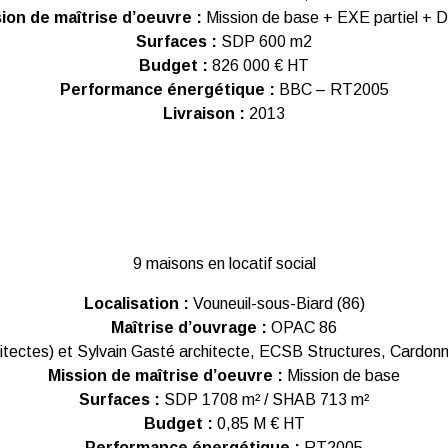
ion de maîtrise d’oeuvre :
Mission de base + EXE partiel +
Surfaces :
SDP 600 m2
Budget :
826 000 € HT
Performance énergétique :
BBC – RT2005
Livraison :
2013
9 maisons en locatif social
Localisation :
Vouneuil-sous-Biard (86)
Maîtrise d’ouvrage :
OPAC 86
itectes) et Sylvain Gasté architecte, ECSB Structures, Cardon
Mission de maîtrise d’oeuvre :
Mission de base
Surfaces :
SDP 1708 m² / SHAB 713 m²
Budget :
0,85 M € HT
Performance énergétique :
RT2005