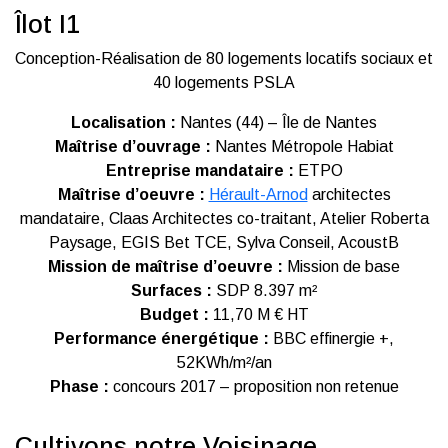
Îlot I1
Conception-Réalisation de 80 logements locatifs sociaux et
40 logements PSLA
Localisation :
Nantes (44) – Île de Nantes
Maîtrise d’ouvrage :
Nantes Métropole Habiat
Entreprise mandataire :
ETPO
Maîtrise d’oeuvre :
Hérault-Arnod
architectes
mandataire, Claas Architectes co-traitant, Atelier Roberta
Paysage, EGIS Bet TCE, Sylva Conseil, AcoustB
Mission de maîtrise d’oeuvre :
Mission de base
Surfaces :
SDP 8.397 m²
Budget :
11,70 M € HT
Performance énergétique :
BBC effinergie +,
52KWh/m²/an
Phase :
concours 2017 – proposition non retenue
Cultivons notre Voisinage