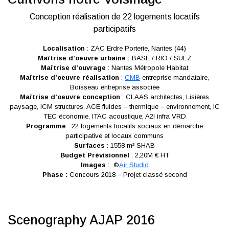
Conception réalisation de 22 logements locatifs
participatifs
Localisation
: ZAC Erdre Porterie, Nantes (44)
Maîtrise d’oeuvre urbaine :
BASE / RIO / SUEZ
Maîtrise d’ouvrage
: Nantes Métropole Habitat
Maîtrise d’oeuvre réalisation
:
CMB
entreprise mandataire,
Boisseau entreprise associée
Maîtrise d’oeuvre conception
: CLAAS architectes, Lisières
paysage, ICM structures, ACE fluides – thermique – environnement, IC
TEC économie, ITAC acoustique, A2I infra VRD
Programme
: 22 logements locatifs sociaux en démarche
participative et locaux communs
Surfaces
: 1558 m² SHAB
Budget Prévisionnel
: 2,20M € HT
Images
: ©
Air Studio
Phase :
Concours 2018 – Projet classé second
Scenography AJAP 2016