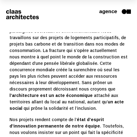
agence
Basée à Nantes,
Claas architectes
est une agence
d’architectures engagée dans les changements de
paradigmes sociétaux et environnementaux. Nous
travaillons sur des projets de logements participatifs, de
projets bas carbone et de transition dans nos modes de
consommation. La fracture qui s’opère actuellement
nous montre à quel point le monde de la construction est
dépendant d’une pensée libérale globalisée. Cette
concurrence mondiale créée la surenchère où seul les
pays les plus riches peuvent accéder aux ressources
nécessaires à leur développement. Sans prôner un
discours proprement décroissant nous croyons que
l’architecture est un acte économique
attaché aux
territoires allant du local au national, autant qu’
un acte
social
qui prône la solidarité et l’inclusion.
Nos projets rendent compte de l’
état d’esprit
d’innovation permanente de notre équipe
. Toutefois,
nous voulons insister sur un point qui fait la spécificité