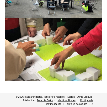
© 2026 claas architectes. Tous droits réservés. - Design :
Denis Esnault
-
Réalisation :
François Bretin
-
Mentions légales
Politique de
confidentialité
Politique de cookies (UE)