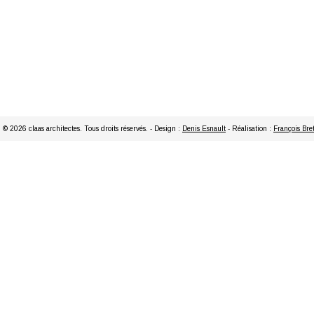
© 2026 claas architectes. Tous droits réservés. - Design :
Denis Esnault
- Réalisation :
François Bre