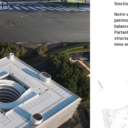
fonctio
Notre 
patrimo
balance
Partant
structu
mise e
0 places et locaux de services