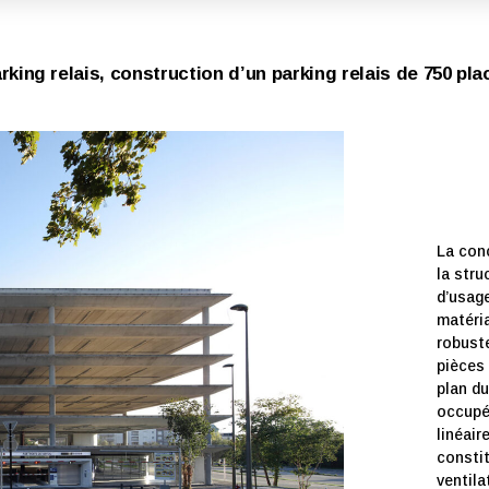
rking relais, construction d’un parking relais de 750 pl
La conc
la stru
d’usage
matéria
robuste
pièces 
plan du
occupé
linéair
consti
ventilat