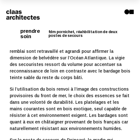
Pour ce projet de réhabilitation des postes de secours,
prendre
nous venons travailler sur la base de l’existant pour
fdm pornichet, réahbilitation de deux
soin
postes de secours
donner une nouvelle écriture et une nouvelle identité à
ces édifices de bord de mer. Les terrasses en lien avec le
remblai sont retravaillé et agrandi pour affirmer la
dimension de belvédère sur l’Océan Atlantique. La vigie
des secouristes ressort du volume pour accentuer sa
reconnaissance de loin en contraste avec le bardage bois
teinte sable du reste du corps bâti.
Si l’utilisation du bois renvoi à l’image des constructions
provisoires du front de mer, le choix des essences se fait
dans une volonté de durabilité. Les platelages et les
mains courantes sont en bois exotique, seul capable de
résister à cet environnement exigent. Les bardages sont
quant à eux en châtaigner provenant de bois français car
naturellement résistant aux environnements humides.